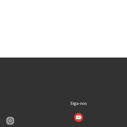
Siga-nos
Page
Google Sites
Report abuse