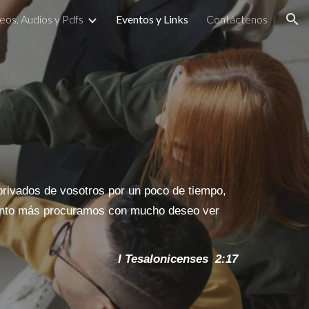
eos, Audios y Pdfs
Eventos y Links
Contáctenos
ion
rivados de vosotros por un poco de tiempo,
tanto más procuramos con mucho deseo ver
I Tesalonicenses 2:17