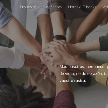
Propósito
Enseñanzas
Libros & E-books
Vid
ip to main content
Skip to navigat
Mas nosotros, hermanos, p
de vista, no de corazón, 
vuestro rostro.