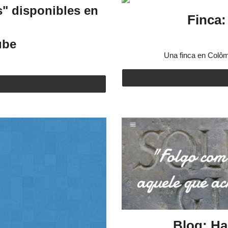
s" disponibles en
Finca:
ube
Una finca en Colômb
Blog: Ha