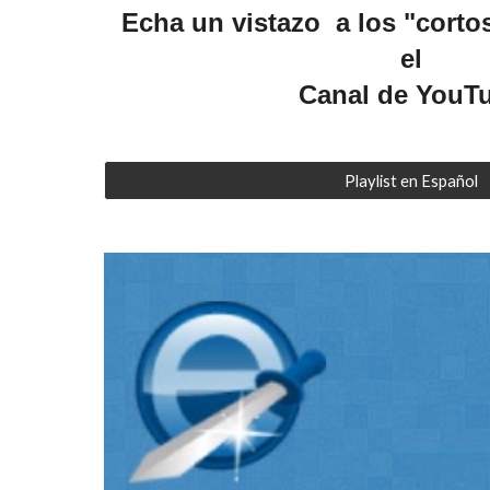
Echa un vistazo a los "corto
el
Canal de YouT
Playlist en Español